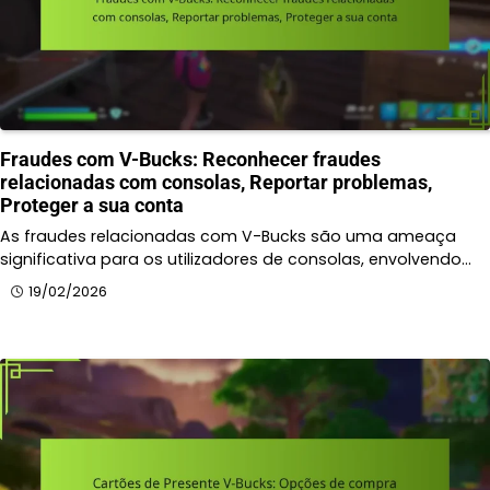
Fraudes com V-Bucks: Reconhecer fraudes
relacionadas com consolas, Reportar problemas,
Proteger a sua conta
As fraudes relacionadas com V-Bucks são uma ameaça
significativa para os utilizadores de consolas, envolvendo…
19/02/2026