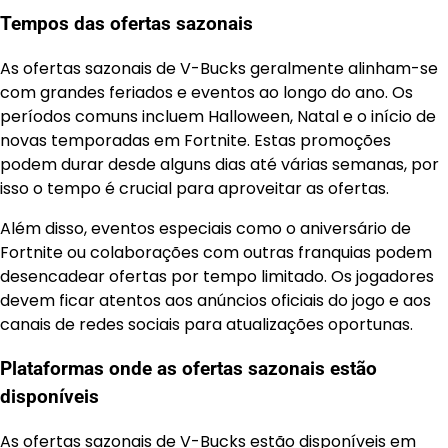
Tempos das ofertas sazonais
As ofertas sazonais de V-Bucks geralmente alinham-se
com grandes feriados e eventos ao longo do ano. Os
períodos comuns incluem Halloween, Natal e o início de
novas temporadas em Fortnite. Estas promoções
podem durar desde alguns dias até várias semanas, por
isso o tempo é crucial para aproveitar as ofertas.
Além disso, eventos especiais como o aniversário de
Fortnite ou colaborações com outras franquias podem
desencadear ofertas por tempo limitado. Os jogadores
devem ficar atentos aos anúncios oficiais do jogo e aos
canais de redes sociais para atualizações oportunas.
Plataformas onde as ofertas sazonais estão
disponíveis
As ofertas sazonais de V-Bucks estão disponíveis em