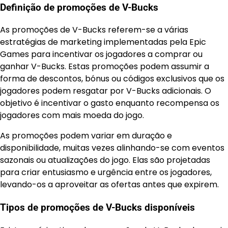
Definição de promoções de V-Bucks
As promoções de V-Bucks referem-se a várias
estratégias de marketing implementadas pela Epic
Games para incentivar os jogadores a comprar ou
ganhar V-Bucks. Estas promoções podem assumir a
forma de descontos, bónus ou códigos exclusivos que os
jogadores podem resgatar por V-Bucks adicionais. O
objetivo é incentivar o gasto enquanto recompensa os
jogadores com mais moeda do jogo.
As promoções podem variar em duração e
disponibilidade, muitas vezes alinhando-se com eventos
sazonais ou atualizações do jogo. Elas são projetadas
para criar entusiasmo e urgência entre os jogadores,
levando-os a aproveitar as ofertas antes que expirem.
Tipos de promoções de V-Bucks disponíveis