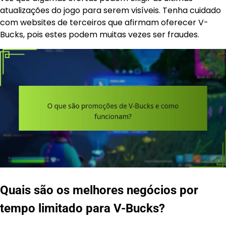
atualizações do jogo para serem visíveis. Tenha cuidado
com websites de terceiros que afirmam oferecer V-
Bucks, pois estes podem muitas vezes ser fraudes.
Quais são os melhores negócios por
tempo limitado para V-Bucks?