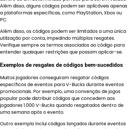
Além disso, alguns códigos podem ser aplicáveis apenas
a plataformas específicas, como PlayStation, Xbox ou
PC.
Além disso, os códigos podem ser limitados a uma única
utilização por conta, impedindo múltiplos resgates.
Verifique sempre os termos associados ao código para
entender quaisquer restrições que possam aplicar-se.
Exemplos de resgates de códigos bem-sucedidos
Muitos jogadores conseguiram resgatar códigos
específicos de eventos para V-Bucks durante eventos
promocionais. Por exemplo, uma convenção de jogos
popular pode distribuir códigos que concedem aos
jogadores 1.000 V-Bucks quando resgatados dentro de
uma semana após o evento.
Outro exemplo inclui códigos lançados durante eventos