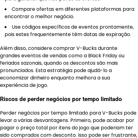
Compare ofertas em diferentes plataformas para
encontrar o melhor negócio.
Use códigos específicos de eventos prontamente,
pois estes frequentemente têm datas de expiração.
Além disso, considere comprar V-Bucks durante
grandes eventos de vendas como a Black Friday ou
feriados sazonais, quando os descontos são mais
pronunciados. Esta estratégia pode ajudá-lo a
economizar dinheiro enquanto melhora a sua
experiência de jogo.
Riscos de perder negócios por tempo limitado
Perder negócios por tempo limitado para V-Bucks pode
levar a várias desvantagens. Primeiro, pode acabar por
pagar o preço total por itens do jogo que poderiam ter
sido comprados com desconto. Isso pode ser frustrante,