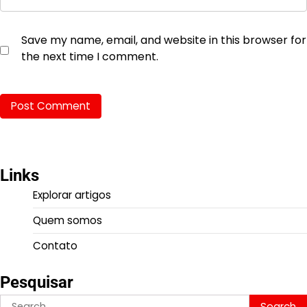
Save my name, email, and website in this browser for
the next time I comment.
Links
Explorar artigos
Quem somos
Contato
Pesquisar
Search