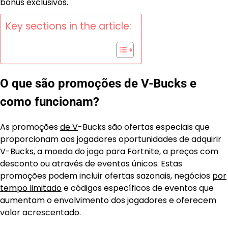
bónus exclusivos.
Key sections in the article:
O que são promoções de V-Bucks e
como funcionam?
As promoções
de V
-Bucks são ofertas especiais que
proporcionam aos jogadores oportunidades de adquirir
V-Bucks, a moeda do jogo para Fortnite, a preços com
desconto ou através de eventos únicos. Estas
promoções podem incluir ofertas sazonais, negócios
por
tempo limitado
e códigos específicos de eventos que
aumentam o envolvimento dos jogadores e oferecem
valor acrescentado.