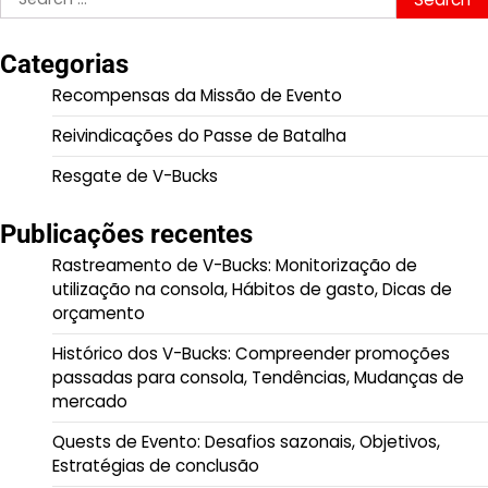
for:
Categorias
Recompensas da Missão de Evento
Reivindicações do Passe de Batalha
Resgate de V-Bucks
Publicações recentes
Rastreamento de V-Bucks: Monitorização de
utilização na consola, Hábitos de gasto, Dicas de
orçamento
Histórico dos V-Bucks: Compreender promoções
passadas para consola, Tendências, Mudanças de
mercado
Quests de Evento: Desafios sazonais, Objetivos,
Estratégias de conclusão