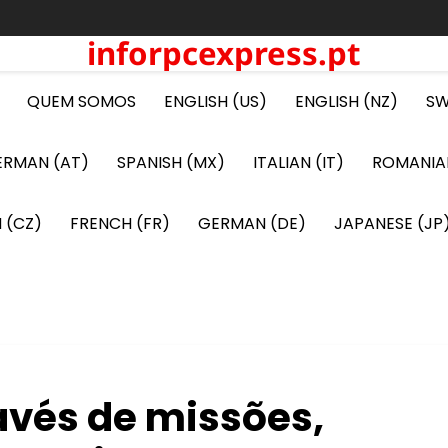
inforpcexpress.pt
QUEM SOMOS
ENGLISH (US)
ENGLISH (NZ)
SW
ERMAN (AT)
SPANISH (MX)
ITALIAN (IT)
ROMANIA
 (CZ)
FRENCH (FR)
GERMAN (DE)
JAPANESE (JP
avés de missões,