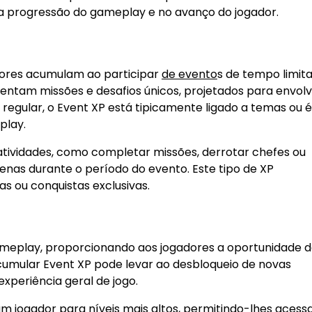
da progressão do gameplay e no avanço do jogador.
dores acumulam ao participar
de evento
s de tempo limit
ntam missões e desafios únicos, projetados para envolv
P regular, o Event XP está tipicamente ligado a temas ou
play.
atividades, como completar missões, derrotar chefes ou
penas durante o período do evento. Este tipo de XP
 ou conquistas exclusivas.
ameplay, proporcionando aos jogadores a oportunidade d
cumular Event XP pode levar ao desbloqueio de novas
xperiência geral de jogo.
um jogador para níveis mais altos, permitindo-lhes acess