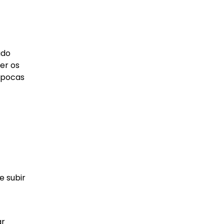
ado
er os
 épocas
e subir
ar