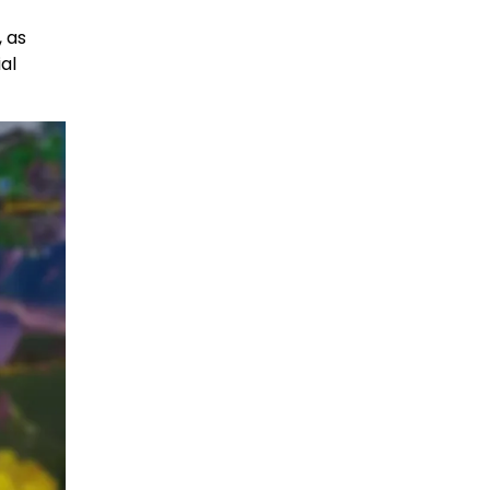
 as
al