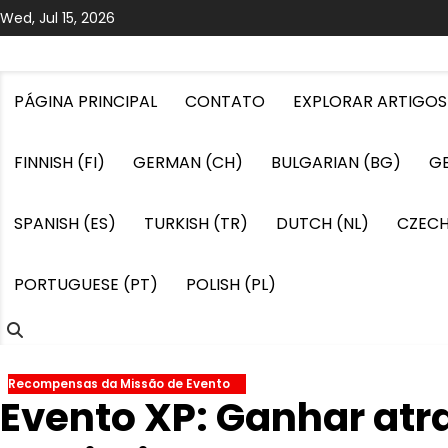
Skip
Wed, Jul 15, 2026
to
content
PÁGINA PRINCIPAL
CONTATO
EXPLORAR ARTIGOS
FINNISH (FI)
GERMAN (CH)
BULGARIAN (BG)
G
SPANISH (ES)
TURKISH (TR)
DUTCH (NL)
CZECH
PORTUGUESE (PT)
POLISH (PL)
Recompensas da Missão de Evento
Evento XP: Ganhar atr