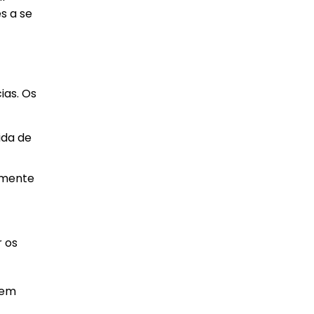
s a se
ias. Os
ida de
emente
 os
bem