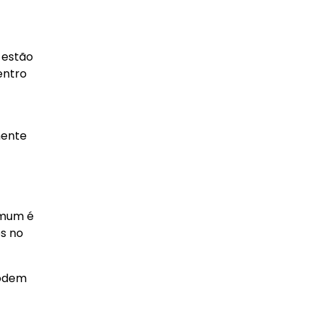
 estão
entro
mente
omum é
os no
podem