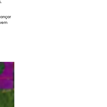
,
cançar
ovem