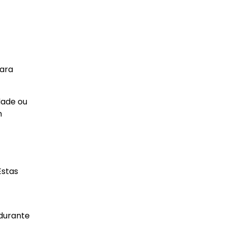
para
dade ou
m
Estas
 durante