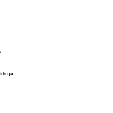
e
ida que
s