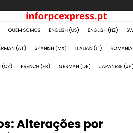
inforpcexpress.pt
QUEM SOMOS
ENGLISH (US)
ENGLISH (NZ)
SW
ERMAN (AT)
SPANISH (MX)
ITALIAN (IT)
ROMANIA
 (CZ)
FRENCH (FR)
GERMAN (DE)
JAPANESE (JP
os: Alterações por