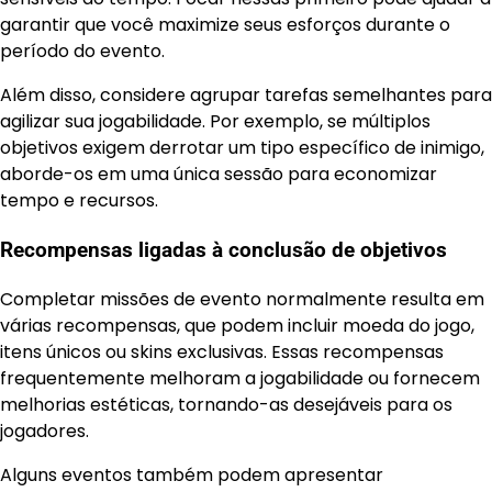
garantir que você maximize seus esforços durante o
período do evento.
Além disso, considere agrupar tarefas semelhantes para
agilizar sua jogabilidade. Por exemplo, se múltiplos
objetivos exigem derrotar um tipo específico de inimigo,
aborde-os em uma única sessão para economizar
tempo e recursos.
Recompensas ligadas à conclusão de objetivos
Completar missões de evento normalmente resulta em
várias recompensas, que podem incluir moeda do jogo,
itens únicos ou skins exclusivas. Essas recompensas
frequentemente melhoram a jogabilidade ou fornecem
melhorias estéticas, tornando-as desejáveis para os
jogadores.
Alguns eventos também podem apresentar