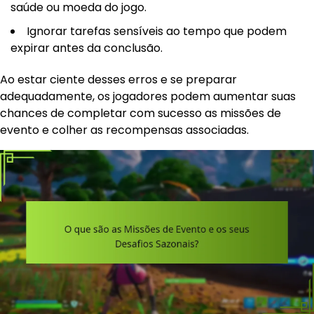
saúde ou moeda do jogo.
Ignorar tarefas sensíveis ao tempo que podem
expirar antes da conclusão.
Ao estar ciente desses erros e se preparar
adequadamente, os jogadores podem aumentar suas
chances de completar com sucesso as missões de
evento e colher as recompensas associadas.