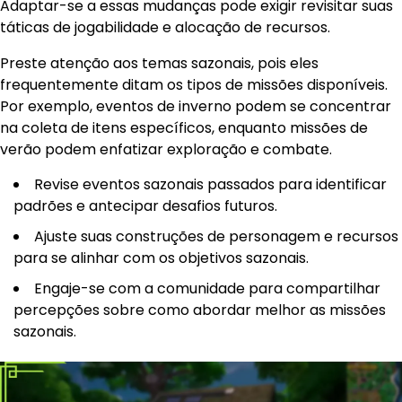
Adaptar-se a essas mudanças pode exigir revisitar suas
táticas de jogabilidade e alocação de recursos.
Preste atenção aos temas sazonais, pois eles
frequentemente ditam os tipos de missões disponíveis.
Por exemplo, eventos de inverno podem se concentrar
na coleta de itens específicos, enquanto missões de
verão podem enfatizar exploração e combate.
Revise eventos sazonais passados para identificar
padrões e antecipar desafios futuros.
Ajuste suas construções de personagem e recursos
para se alinhar com os objetivos sazonais.
Engaje-se com a comunidade para compartilhar
percepções sobre como abordar melhor as missões
sazonais.