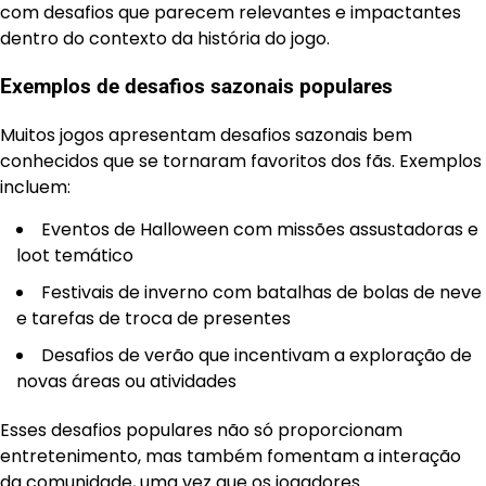
com desafios que parecem relevantes e impactantes
dentro do contexto da história do jogo.
Exemplos de desafios sazonais populares
Muitos jogos apresentam desafios sazonais bem
conhecidos que se tornaram favoritos dos fãs. Exemplos
incluem:
Eventos de Halloween com missões assustadoras e
loot temático
Festivais de inverno com batalhas de bolas de neve
e tarefas de troca de presentes
Desafios de verão que incentivam a exploração de
novas áreas ou atividades
Esses desafios populares não só proporcionam
entretenimento, mas também fomentam a interação
da comunidade, uma vez que os jogadores