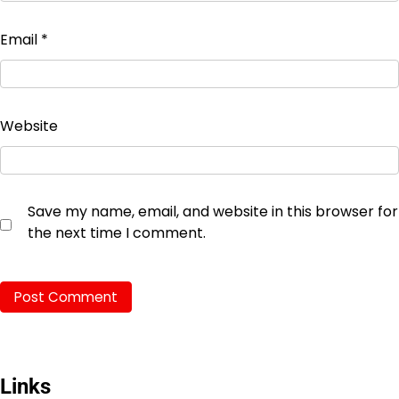
Email
*
Website
Save my name, email, and website in this browser for
the next time I comment.
Links