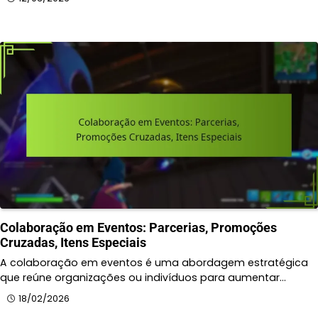
Colaboração em Eventos: Parcerias, Promoções
Cruzadas, Itens Especiais
A colaboração em eventos é uma abordagem estratégica
que reúne organizações ou indivíduos para aumentar…
18/02/2026