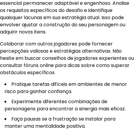
essencial permanecer adaptável e engenhoso. Analise
os requisitos específicos do desafio e identifique
quaisquer lacunas em sua estratégia atual. Isso pode
envolver ajustar a construção do seu personagem ou
adquirir novos itens.
Colaborar com outros jogadores pode fornecer
percepções valiosas e estratégias alternativas. Não
hesite em buscar conselhos de jogadores experientes ou
consultar fóruns online para dicas sobre como superar
obstáculos específicos.
Pratique tarefas difíceis em ambientes de menor
risco para ganhar confiança.
Experimente diferentes combinações de
personagens para encontrar a sinergia mais eficaz.
Faça pausas se a frustração se instalar para
manter uma mentalidade positiva.