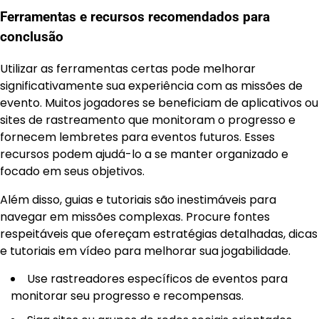
Ferramentas e recursos recomendados para
conclusão
Utilizar as ferramentas certas pode melhorar
significativamente sua experiência com as missões de
evento. Muitos jogadores se beneficiam de aplicativos ou
sites de rastreamento que monitoram o progresso e
fornecem lembretes para eventos futuros. Esses
recursos podem ajudá-lo a se manter organizado e
focado em seus objetivos.
Além disso, guias e tutoriais são inestimáveis para
navegar em missões complexas. Procure fontes
respeitáveis que ofereçam estratégias detalhadas, dicas
e tutoriais em vídeo para melhorar sua jogabilidade.
Use rastreadores específicos de eventos para
monitorar seu progresso e recompensas.