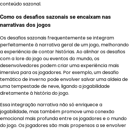
conteúdo sazonal.
Como os desafios sazonais se encaixam nas
narrativas dos jogos
Os desafios sazonais frequentemente se integram
perfeitamente à narrativa geral de um jogo, melhorando
a experiência de contar histórias. Ao alinhar os desafios
com a lore do jogo ou eventos do mundo, os
desenvolvedores podem criar uma experiência mais
imersiva para os jogadores. Por exemplo, um desafio
temático de inverno pode envolver salvar uma aldeia de
uma tempestade de neve, ligando a jogabilidade
diretamente à história do jogo.
Essa integração narrativa não só enriquece a
jogabilidade, mas também promove uma conexão
emocional mais profunda entre os jogadores e o mundo
do jogo. Os jogadores são mais propensos a se envolver