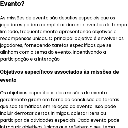
Evento?
As missões de evento são desafios especiais que os
jogadores podem completar durante eventos de tempo
limitado, frequentemente apresentando objetivos e
recompensas únicas. O principal objetivo é envolver os
jogadores, fornecendo tarefas específicas que se
alinham com o tema do evento, incentivando a
participação e a interação.
Objetivos específicos associados às missões de
evento
Os objetivos específicos das missões de evento
geralmente giram em torno da conclusão de tarefas
que são temáticas em relação ao evento. Isso pode
incluir derrotar certos inimigos, coletar itens ou
participar de atividades especiais. Cada evento pode
introduzir objetivos únicos que refletem o seu tema