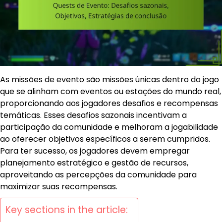
As missões de evento são missões únicas dentro do jogo
que se alinham com eventos ou estações do mundo real,
proporcionando aos jogadores desafios e recompensas
temáticas. Esses desafios sazonais incentivam a
participação da comunidade e melhoram a jogabilidade
ao oferecer objetivos específicos a serem cumpridos.
Para ter sucesso, os jogadores devem empregar
planejamento estratégico e gestão de recursos,
aproveitando as percepções da comunidade para
maximizar suas recompensas.
Key sections in the article: