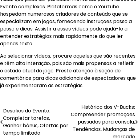
Evento complexas. Plataformas como o YouTube
hospedam numerosos criadores de conteúdo que se
especializam em jogos, fornecendo instruções passo a
passo e dicas. Assistir a esses vídeos pode ajudá-lo a
entender estratégias mais rapidamente do que ler
apenas texto.
Ao selecionar vídeos, procure aqueles que são recentes
e têm alta interação, pois são mais propensos a refletir
o estado atual
do jogo
. Preste atenção à seção de
comentários para dicas adicionais de espectadores que
já experimentaram as estratégias.
Histórico dos V-Bucks:
Post
Desafios do Evento:
Compreender promoções
Completar tarefas,
navigation
passadas para consola,
Ganhar bónus, Ofertas por
Tendências, Mudanças de
tempo limitado
mercado