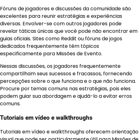
Fóruns de jogadores e discussões da comunidade são
excelentes para reunir estratégias e experiências
diversas. Envolver-se com outros jogadores pode
revelar táticas únicas que você pode não encontrar em
guias oficiais. Sites como Reddit ou fóruns de jogos
dedicados frequentemente têm tópicos
especificamente para Missões de Evento.
Nessas discussões, os jogadores frequentemente
compartilham seus sucessos e fracassos, fornecendo
percepções sobre o que funciona e o que não funciona.
Procure por temas comuns nas estratégias, pois eles
podem guiar sua abordagem e ajudá-lo a evitar erros
comuns.
Tutoriais em vídeo e walkthroughs
Tutoriais em vídeo e walkthroughs oferecem orientação
visual que pode ser particularmente útil para Missões de