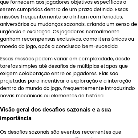
que fornecem aos jogadores objetivos específicos a
serem cumpridos dentro de um prazo definido. Essas
missões frequentemente se alinham com feriados,
aniversários ou mudanças sazonais, criando um senso de
urgência e excitação. Os jogadores normalmente
ganham recompensas exclusivas, como itens únicos ou
moeda do jogo, após a conclusão bem-sucedida.
Essas missões podem variar em complexidade, desde
tarefas simples até desafios de múltiplas etapas que
exigem colaboração entre os jogadores. Elas são
projetadas para incentivar a exploração e a interação
dentro do mundo do jogo, frequentemente introduzindo
novas mecânicas ou elementos de história.
Visão geral dos desafios sazonais e a sua
importância
Os desafios sazonais são eventos recorrentes que