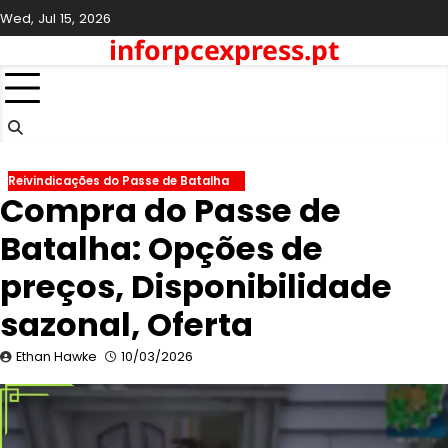
Skip
Wed, Jul 15, 2026
to
inforpcexpress.pt
content
Reivindicações do Passe de Batalha
Compra do Passe de
Batalha: Opções de
preços, Disponibilidade
sazonal, Oferta
Ethan Hawke
10/03/2026