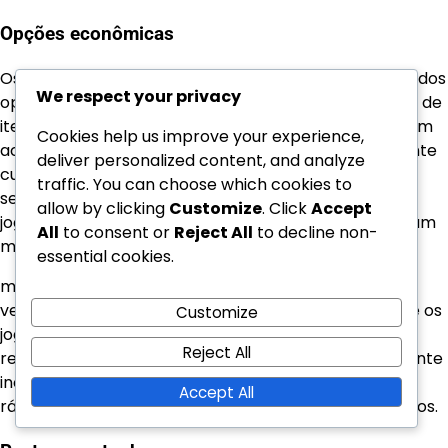
Opções econômicas
Os Passes de Batalha são frequentemente considerados
We respect your privacy
opções econômicas em comparação com a compra de
itens individuais. Por um preço fixo, os jogadores podem
Cookies help us improve your experience,
acessar uma gama de recompensas que normalmente
deliver personalized content, and analyze
custariam significativamente mais se compradas
traffic. You can choose which cookies to
separadamente. Este modelo de preços incentiva os
allow by clicking
Customize
. Click
Accept
jogadores a investir no Passe de Batalha para obter um
All
to consent or
Reject All
to decline non-
melhor valor.
essential cookies.
muitos jogos oferecem uma versão standard e uma
versão premium do Passe de Batalha, permitindo que os
Customize
jogadores escolham com base em seu orçamento e
Reject All
recompensas desejadas. A versão premium geralmente
inclui itens exclusivos adicionais ou progressão mais
Accept All
rápida, tornando-a atraente para jogadores dedicados.