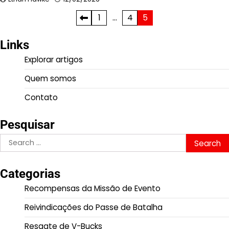
Posts
1
…
4
5
pagination
Links
Explorar artigos
Quem somos
Contato
Pesquisar
Search
for:
Categorias
Recompensas da Missão de Evento
Reivindicações do Passe de Batalha
Resgate de V-Bucks