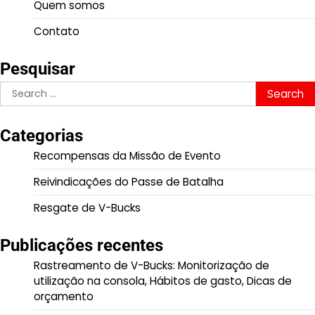
Quem somos
Contato
Pesquisar
Search
for:
Categorias
Recompensas da Missão de Evento
Reivindicações do Passe de Batalha
Resgate de V-Bucks
Publicações recentes
Rastreamento de V-Bucks: Monitorização de
utilização na consola, Hábitos de gasto, Dicas de
orçamento