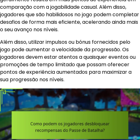
comparação com a jogabilidade casual. Além disso,
jogadores que são habilidosos no jogo podem completar
desafios de forma mais eficiente, acelerando ainda mais
o seu avanço nos níveis.
Além disso, utilizar impulsos ou bónus fornecidos pelo
jogo pode aumentar a velocidade da progressão. Os
jogadores devem estar atentos a quaisquer eventos ou
promoções de tempo limitado que possam oferecer
pontos de experiência aumentados para maximizar a
sua progressão nos níveis.