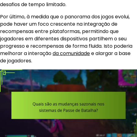
desafios de tempo limitado.
Por último, à medida que o panorama dos jogos evolui,
pode haver um foco crescente na integração de
recompensas entre plataformas, permitindo que
jogadores em diferentes dispositivos partilhem o seu
progresso e recompensas de forma fluida. Isto poderia
melhorar a interação
da comunidade
e alargar a base
de jogadores.