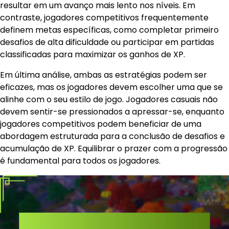
resultar em um avanço mais lento nos níveis. Em
contraste, jogadores competitivos frequentemente
definem metas específicas, como completar primeiro
desafios de alta dificuldade ou participar em partidas
classificadas para maximizar os ganhos de XP.
Em última análise, ambas as estratégias podem ser
eficazes, mas os jogadores devem escolher uma que se
alinhe com o seu estilo de jogo. Jogadores casuais não
devem sentir-se pressionados a apressar-se, enquanto
jogadores competitivos podem beneficiar de uma
abordagem estruturada para a conclusão de desafios e
acumulação de XP. Equilibrar o prazer com a progressão
é fundamental para todos os jogadores.