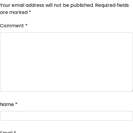
Your email address will not be published.
Required fields
are marked
*
Comment
*
Name
*