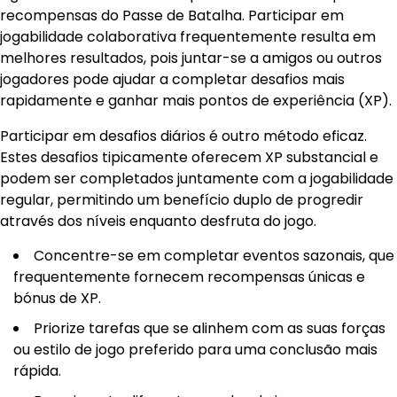
recompensas do Passe de Batalha. Participar em
jogabilidade colaborativa frequentemente resulta em
melhores resultados, pois juntar-se a amigos ou outros
jogadores pode ajudar a completar desafios mais
rapidamente e ganhar mais pontos de experiência (XP).
Participar em desafios diários é outro método eficaz.
Estes desafios tipicamente oferecem XP substancial e
podem ser completados juntamente com a jogabilidade
regular, permitindo um benefício duplo de progredir
através dos níveis enquanto desfruta do jogo.
Concentre-se em completar eventos sazonais, que
frequentemente fornecem recompensas únicas e
bónus de XP.
Priorize tarefas que se alinhem com as suas forças
ou estilo de jogo preferido para uma conclusão mais
rápida.