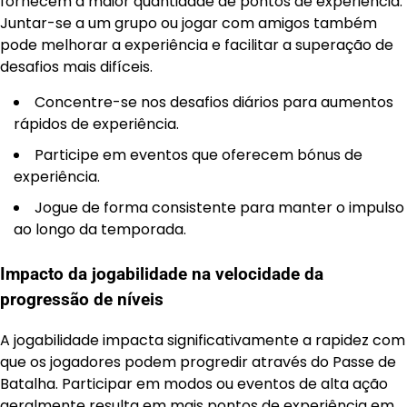
fornecem a maior quantidade de pontos de experiência.
Juntar-se a um grupo ou jogar com amigos também
pode melhorar a experiência e facilitar a superação de
desafios mais difíceis.
Concentre-se nos desafios diários para aumentos
rápidos de experiência.
Participe em eventos que oferecem bónus de
experiência.
Jogue de forma consistente para manter o impulso
ao longo da temporada.
Impacto da jogabilidade na velocidade da
progressão de níveis
A jogabilidade impacta significativamente a rapidez com
que os jogadores podem progredir através do Passe de
Batalha. Participar em modos ou eventos de alta ação
geralmente resulta em mais pontos de experiência em