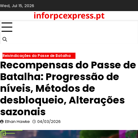
Skip
Wed, Jul 15, 2026
to
inforpcexpress.pt
content
Reivindicações do Passe de Batalha
Recompensas do Passe de
Batalha: Progressão de
níveis, Métodos de
desbloqueio, Alterações
sazonais
Ethan Hawke
04/03/2026